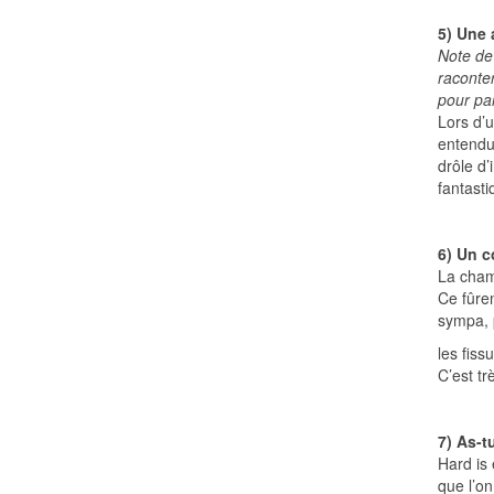
5) Une 
Note de
raconter
pour pa
Lors d’
entendu 
drôle d’
fantasti
6) Un 
La cham
Ce fûren
sympa, p
les fiss
C’est tr
7) As-t
Hard is 
que l’o