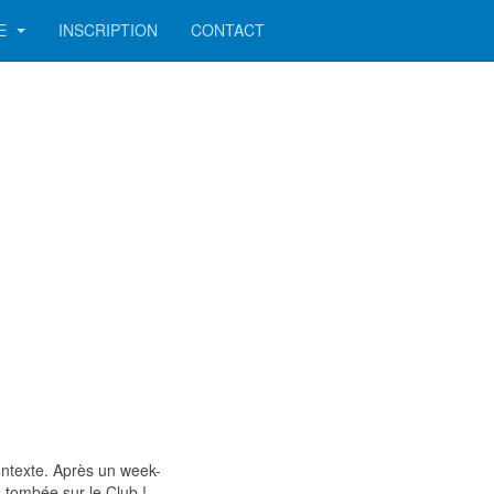
DE
INSCRIPTION
CONTACT
ontexte. Après un week-
s tombée sur le Club !