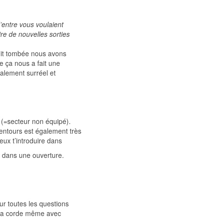
’entre vous voulaient
ire de nouvelles sorties
nuit tombée nous avons
e ça nous a fait une
galement surréel et
 (=secteur non équipé).
lentours est également très
eux t’introduire dans
r dans une ouverture.
ur toutes les questions
r la corde même avec