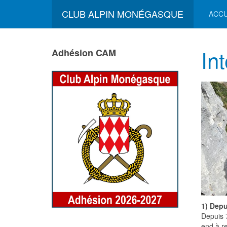
CLUB ALPIN MONÉGASQUE
ACCU
In
Adhésion CAM
1) Dep
Depuis 
end à re