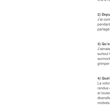
2) Depu
J’ai com
pendant 
partagé
3) Qu’e
J’aimais
surtout 
surmont
grimper
4) Quel
La volon
rendue 
et toute
diversif
motivés