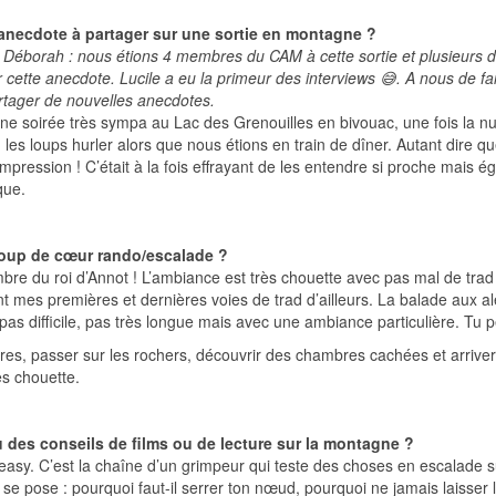
anecdote à partager sur une sortie en montagne ?
 Déborah : nous étions 4 membres du CAM à cette sortie et plusieurs d
 cette anecdote. Lucile a eu la primeur des interviews 😅. A nous de fa
rtager de nouvelles anecdotes.
une soirée très sympa au Lac des Grenouilles en bivouac, une fois la 
les loups hurler alors que nous étions en train de dîner. Autant dire qu
impression ! C’était à la fois effrayant de les entendre si proche mais é
que.
coup de cœur rando/escalade ?
bre du roi d’Annot ! L’ambiance est très chouette avec pas mal de trad
t mes premières et dernières voies de trad d’ailleurs. La balade aux a
as difficile, pas très longue mais avec une ambiance particulière. Tu p
ures, passer sur les rochers, découvrir des chambres cachées et arrive
ès chouette.
u des conseils de films ou de lecture sur la montagne ?
easy. C’est la chaîne d’un grimpeur qui teste des choses en escalade s
n se pose : pourquoi faut-il serrer ton nœud, pourquoi ne jamais laisse