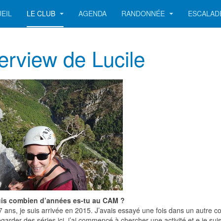
EIL
LE CLUB
AGENDA
RANDONNÉE
ESCALA
terview de Lucile
uis combien d’années es-tu au CAM ?
7 ans, je suis arrivée en 2015. J’avais essayé une fois dans un autre c
garder des séries ici, j’ai commencé à chercher une activité et e je sui