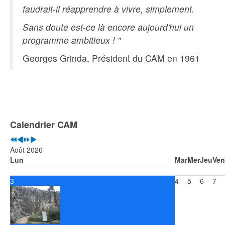
faudrait-il réapprendre à vivre, simplement.
Sans doute est-ce là encore aujourd'hui un
programme ambitieux ! "
Georges Grinda, Président du CAM en 1961
Année
Mois
Année
Mois
précédente
précédent
suivante
suivant
Calendrier CAM
Août 2026
Lun
Mar
Mer
Jeu
Ven
3
4
5
6
7