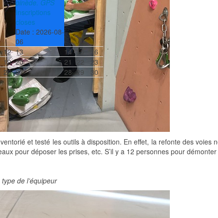
pinède. GPS
Inscriptions
closes
Date :
2026-08-
06
12
13
14
15
16
19
20
21
22
23
26
27
28
29
30
nventorié et testé les outils à disposition. En effet, la refonte des voies
eaux pour déposer les prises, etc. S’il y a 12 personnes pour démonter 
 type de l’équipeur