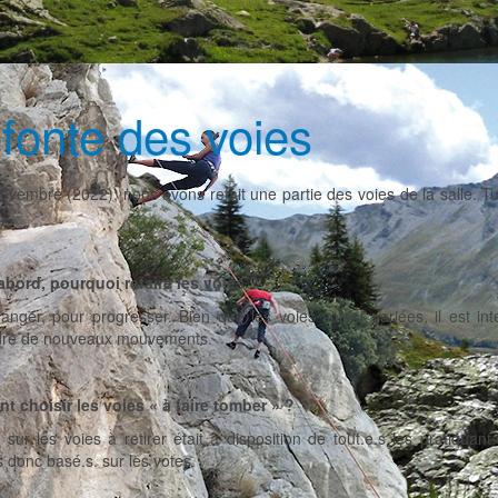
fonte des voies
ovembre (2022), nous avons refait une partie des voies de la salle. T
.
abord, pourquoi refaire les voies ?
anger, pour progresser. Bien que les voies soient variées, il est i
dre de nouveaux mouvements.
 choisir les voies « à faire tomber » ?
 sur les voies à retirer était à disposition de tout.e.s les pratiqua
donc basé.s. sur les votes.