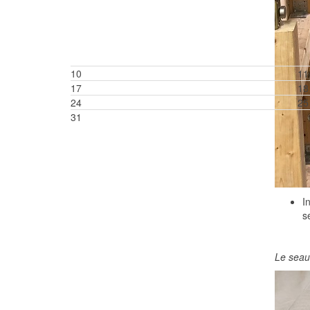
10
11
17
18
24
25
31
I
s
Le seau