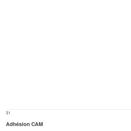
Anonyme
(3)
2025-07-10 - 18:30
Chloé Max
(2)
2025-07-10 - 18:30
Moi
(1)
2025-07-10 - 18:30
31
Adhésion CAM