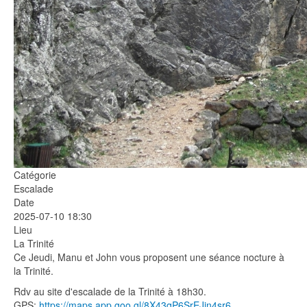
Catégorie
Escalade
Date
2025-07-10
18:30
Lieu
La Trinité
Ce Jeudi, Manu et John vous proposent une séance nocture à
la Trinité.
Rdv au site d'escalade de la Trinité à 18h30.
GPS:
https://maps.app.goo.gl/8X43qP6SrEJjn4sr6