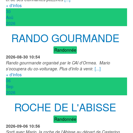
+ d'infos
30
Aoû
2026
RANDO GOURMANDE
Randonnée
2026-08-30
10:54
Rando gourmande organisé par le CAI d'Ormea. Mario
s'occupera du co-voiturage. Plus d'info à venir.
[...]
+ d'infos
06
Sep
2026
ROCHE DE L'ABISSE
Randonnée
2026-09-06
10:56
Sorti avec Mario, la roche de l'Abisse au départ de Casterino