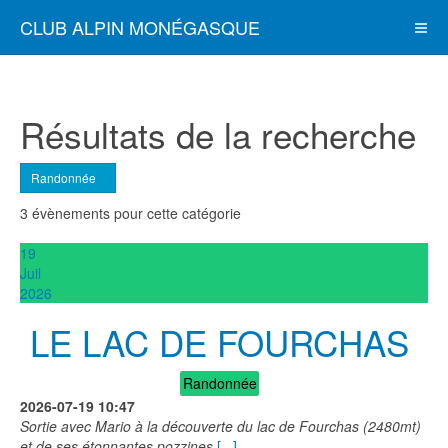
CLUB ALPIN MONÉGASQUE
Résultats de la recherche
Randonnée
3 évènements pour cette catégorie
19
Juil
2026
LE LAC DE FOURCHAS
Randonnée
2026-07-19
10:47
Sortie avec Mario à la découverte du lac de Fourchas (2480mt)
et de ses étonnantes pozzines
[...]